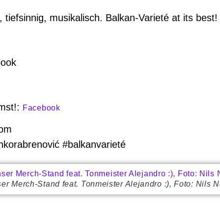
tiefsinnig, musikalisch. Balkan-Varieté at its best!
book
mst!:
Facebook
rom
nkorabrenović #balkanvarieté
er Merch-Stand feat. Tonmeister Alejandro :), Foto: Nils 