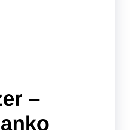
er –
Danko