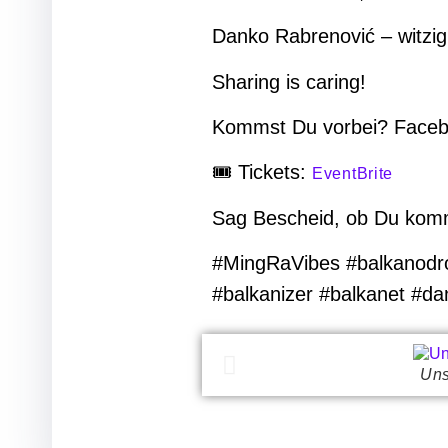
Danko Rabrenović – witzig, 
Sharing is caring!
Kommst Du vorbei? Face
🎟 Tickets:
EventBrite
Sag Bescheid, ob Du kom
#MingRaVibes #balkanod
#balkanizer #balkanet #da
Uns