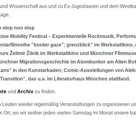
nst und Wissenschaft aus und zu Ex-Jugoslawien und dem Westba
tage.
o stop non stop
Noise Mobility Festival – Experimentelle Rockmusik, Perform
tarfilmreihe “border gaze”; grenzblick“ im Werkstattkino, 
urs Želimir Žilnik im Werkstattkino und Münchner FIlmmus
Münchner Migrationsgeschichte im Atombunker am Alten Bo
lkans“ in den Kunstarkaden; Comic-Ausstellungen von Ale
ransition“, das u.a. im Literaturhaus München stattfand.
kte
und
Archiv
zu finden.
Leuten wieder regelmäßig Veranstaltungen zu organisieren u
 Ort, wo wir seither jeden vierten Samstag im Monat unsere ba