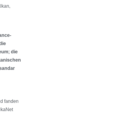
lkan,
ance-
die
eum; die
tanischen
ksandar
nd fanden
lkaNet