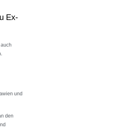
zu Ex-
r auch
.
lawien und
an den
und