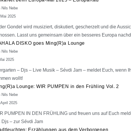
 Nils Nebe
 Mai 2025
 der Gondel wird musiziert, diskutiert, gescherzelt und die Aussic
nossen. Lasst uns gemeinsam über ein besseres Europa nach
HALA DISKO goes Ming(R)a Lounge
 Nils Nebe
Mai 2025
ergarten – Djs – Live Musik – Sévdi Jam – meldet Euch, wenn Ih
mmen wollt!
ng(R)a Lounge: WIR PUMPEN in den Frühling Vol. 2
 Nils Nebe
 April 2025
R PUMPEN IN DEN FRÜHLING und freuen uns auf Euch meld
s Djs – zur Sévdi Jam
adtleuchten: Erzählungen aus dem Verborgenen