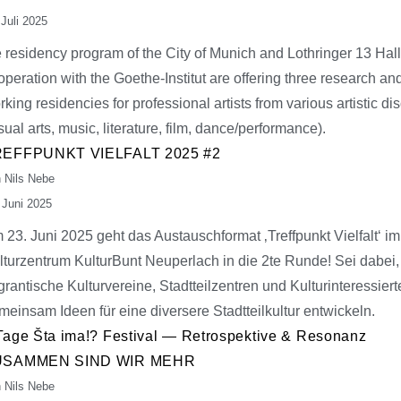
 Juli 2025
e residency program of the City of Munich and Lothringer 13 Hall
operation with the Goethe-Institut are offering three research an
rking residencies for professional artists from various artistic di
sual arts, music, literature, film, dance/performance).
EFFPUNKT VIELFALT 2025 #2
 Nils Nebe
 Juni 2025
 23. Juni 2025 geht das Austauschformat ‚Treffpunkt Vielfalt‘ im
lturzentrum KulturBunt Neuperlach in die 2te Runde! Sei dabei
grantische Kulturvereine, Stadtteilzentren und Kulturinteressiert
meinsam Ideen für eine diversere Stadtteilkultur entwickeln.
Tage Šta ima!? Festival — Retrospektive & Resonanz
USAMMEN SIND WIR MEHR
 Nils Nebe