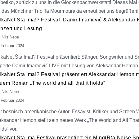
betiko, zurück zu uns in die Glockenbachwerkstatt! Dieses Mal 
r das Münchner Trio Ta Mourmourakia erneut bei uns begrüßen!
lkaNet Šta ima!? Festival: Damir Imamović & Aleksandar
nzert und Lesung
 Nils Nebe
 Februar 2024
lkaNet Šta Ima!? Festival präsentiert: Sänger, Songwriter und 
perte Damir Imamović LIVE mit Lesung von Aleksandar Hemon
lkaNet Šta Ima!? Festival präsentiert Aleksandar Hemon m
uem Roman „The world and all that it holds“
 Nils Nebe
 Februar 2024
r bosnisch-amerikanische Autor, Essayist, Kritiker und Screen W
eksandar Hemon stellt sein neues Werk „The World and All That 
lds“ vor.
lkaNet Šta Ima Festival präsentiert ein Ming(R)a Noise Sp