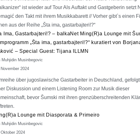
alkanizer“ ist wieder auf Tour Als Auftakt und Gastgeberin setzt
magić den Takt mit ihrem Musikkabarett // Vorher gibt`s einen F
hen aus der Reihe „Šta ima, gastarbajteri!?“
a Ima, Gastarbajteri!? – balkaNet Ming(R)a Lounge mit Šum
lmprogramm „Šta ima, gastarbajteri!?“ kuratiert von Borjan
ković – Special Guest: Tijana ILLMN
 Muhjidin Musinbegovic
 November 2024
lmreihe über jugoslawische Gastarbeiter in Deutschland, gefolg
ner Diskussion und einem Listening Room zur Musik dieser
meinschaft, bevor Šumski mit ihren grenzüberschreitenden Kl
treten.
ng(R)a Lounge mit Diasporata & Primeiro
 Muhjidin Musinbegovic
 Oktober 2024