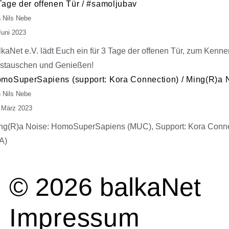
Tage der offenen Tür / #samoljubav
 Nils Nebe
Juni 2023
lkaNet e.V. lädt Euch ein für 3 Tage der offenen Tür, zum Kenne
stauschen und Genießen!
moSuperSapiens (support: Kora Connection) / Ming(R)a 
 Nils Nebe
 März 2023
ng(R)a Noise: HomoSuperSapiens (MUC), Support: Kora Conn
TA)
© 2026 balkaNet
Impressum