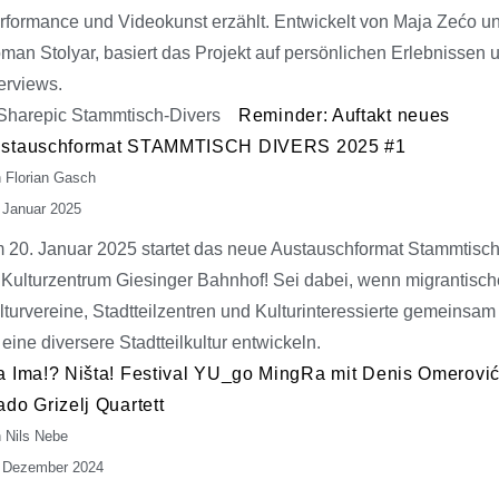
rformance und Videokunst erzählt. Entwickelt von Maja Zećo u
man Stolyar, basiert das Projekt auf persönlichen Erlebnissen 
terviews.
Reminder: Auftakt neues
stauschformat STAMMTISCH DIVERS 2025 #1
 Florian Gasch
 Januar 2025
 20. Januar 2025 startet das neue Austauschformat Stammtisch
 Kulturzentrum Giesinger Bahnhof! Sei dabei, wenn migrantisch
lturvereine, Stadtteilzentren und Kulturinteressierte gemeinsam
r eine diversere Stadtteilkultur entwickeln.
a Ima!? Ništa! Festival YU_go MingRa mit Denis Omerović
ado Grizelj Quartett
 Nils Nebe
 Dezember 2024