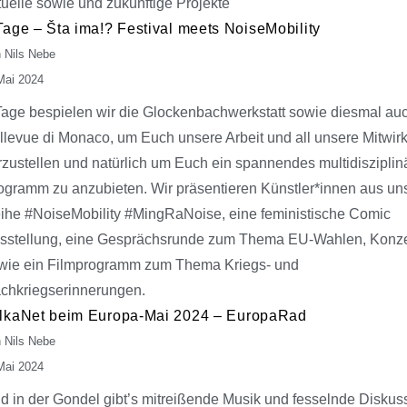
tuelle sowie und zukünftige Projekte
Tage – Šta ima!? Festival meets NoiseMobility
 Nils Nebe
Mai 2024
Tage bespielen wir die Glockenbachwerkstatt sowie diesmal au
llevue di Monaco, um Euch unsere Arbeit und all unsere Mitwi
rzustellen und natürlich um Euch ein spannendes multidisziplin
ogramm zu anzubieten. Wir präsentieren Künstler*innen aus un
ihe #NoiseMobility #MingRaNoise, eine feministische Comic
sstellung, eine Gesprächsrunde zum Thema EU-Wahlen, Konze
wie ein Filmprogramm zum Thema Kriegs- und
chkriegserinnerungen.
lkaNet beim Europa-Mai 2024 – EuropaRad
 Nils Nebe
Mai 2024
d in der Gondel gibt’s mitreißende Musik und fesselnde Diskus