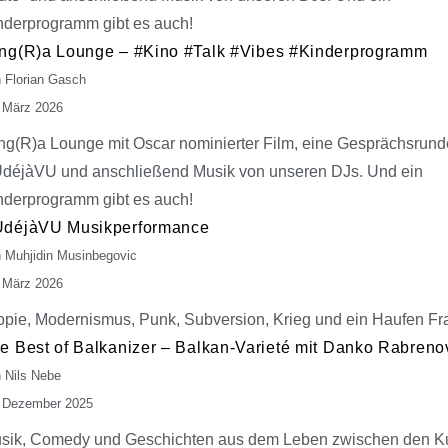
nderprogramm gibt es auch!
ng(R)a Lounge – #Kino #Talk #Vibes #Kinderprogramm
 Florian Gasch
 März 2026
ng(R)a Lounge mit Oscar nominierter Film, eine Gesprächsrund
déjàVU und anschließend Musik von unseren DJs. Und ein
nderprogramm gibt es auch!
déjàVU Musikperformance
 Muhjidin Musinbegovic
 März 2026
opie, Modernismus, Punk, Subversion, Krieg und ein Haufen F
e Best of Balkanizer – Balkan-Varieté mit Danko Rabreno
 Nils Nebe
 Dezember 2025
sik, Comedy und Geschichten aus dem Leben zwischen den Ku