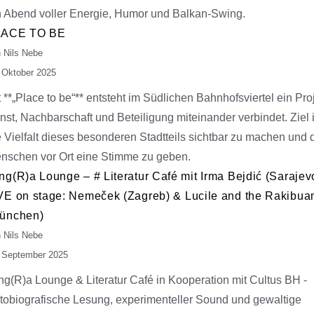
n Abend voller Energie, Humor und Balkan-Swing.
LACE TO BE
 Nils Nebe
 Oktober 2025
t **„Place to be“** entsteht im Südlichen Bahnhofsviertel ein Pro
nst, Nachbarschaft und Beteiligung miteinander verbindet. Ziel i
e Vielfalt dieses besonderen Stadtteils sichtbar zu machen und 
nschen vor Ort eine Stimme zu geben.
ng(R)a Lounge – # Literatur Café mit Irma Bejdić (Sarajev
VE on stage: Nemeček (Zagreb) & Lucile and the Rakibu
ünchen)
 Nils Nebe
 September 2025
ng(R)a Lounge & Literatur Café in Kooperation mit Cultus BH -
tobiografische Lesung, experimenteller Sound und gewaltige