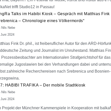
lkaNet trifft Studio12 in Passau!
ngRa Talks im Habibi Kiosk – Gespräch mit Matthias Fink
rebrenica – Chronologie eines Völkermords“
 Nils Nebe
 Juni 2024
tthias Fink Dr. phil., ist freiberuflicher Autor für den ARD-Hörfun
ddeutsche Zeitung und Journalist im Unruhestand. Matthias Fi
s Prozessbeobachter am Internationalen Strafgerichtshof für das
emalige Jugoslawien bei den Verhandlungen dabei und unter
lbst zahlreiche Recherchereisen nach Srebrenica und Bosnien-
rzegowina.
7: HABIBI TRAFIKA – Der mobile Stadtkiosk
 Nils Nebe
 Juni 2024
n Projekt der Münchner Kammerspiele in Kooperation mit balkaN