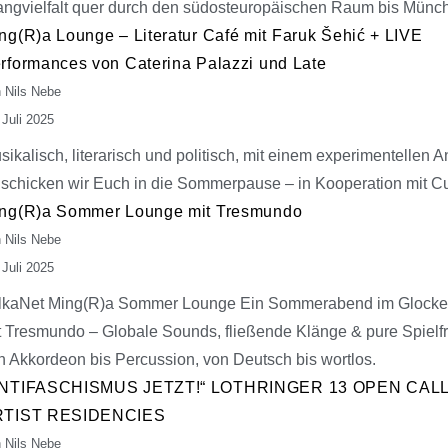
angvielfalt quer durch den südosteuropäischen Raum bis Münc
ng(R)a Lounge – Literatur Café mit Faruk Šehić + LIVE
rformances von Caterina Palazzi und Late
 Nils Nebe
 Juli 2025
sikalisch, literarisch und politisch, mit einem experimentellen A
 schicken wir Euch in die Sommerpause – in Kooperation mit C
ng(R)a Sommer Lounge mit Tresmundo
 Nils Nebe
 Juli 2025
lkaNet Ming(R)a Sommer Lounge Ein Sommerabend im Glocke
t Tresmundo – Globale Sounds, fließende Klänge & pure Spielf
n Akkordeon bis Percussion, von Deutsch bis wortlos.
NTIFASCHISMUS JETZT!“ LOTHRINGER 13 OPEN CAL
RTIST RESIDENCIES
 Nils Nebe