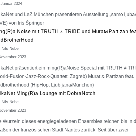
 Januar 2024
lkaNet und LeZ München präsentieren Ausstellung „samo ljubav
VE) von Iris Špringer
ng(R)a Noise mit TRUTH ≠ TRIBE und Murat&Partizan fea
dBrotherHood
 Nils Nebe
November 2023
lkaNet präsentiert ein ming(R)aNoise Special mit TRUTH ≠ TR
orld-Fusion-Jazz-Rock-Quartett, Zagreb) Murat & Partizan feat.
dbrotherhood (HipHop, Ljubljana/München)
lkaNet Ming(R)a Lounge mit DobraNotch
 Nils Nebe
November 2023
e Wurzeln dieses energiegeladenen Ensembles reichen bis in d
raßen der französischen Stadt Nantes zurück. Seit über zwei