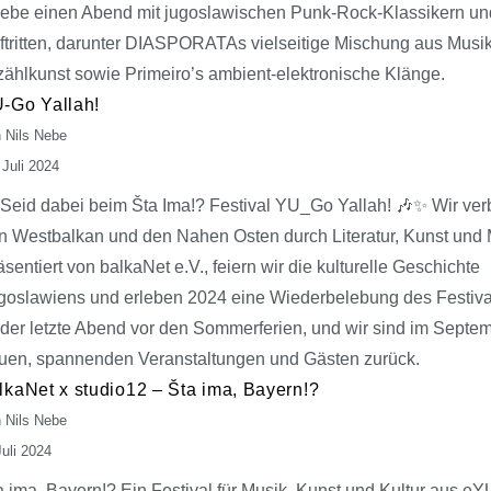
lebe einen Abend mit jugoslawischen Punk-Rock-Klassikern un
ftritten, darunter DIASPORATAs vielseitige Mischung aus Musi
zählkunst sowie Primeiro’s ambient-elektronische Klänge.
-Go Yallah!
 Nils Nebe
 Juli 2024
 Seid dabei beim Šta Ima!? Festival YU_Go Yallah! 🎶✨ Wir ve
n Westbalkan und den Nahen Osten durch Literatur, Kunst und 
äsentiert von balkaNet e.V., feiern wir die kulturelle Geschichte
goslawiens und erleben 2024 eine Wiederbelebung des Festiva
t der letzte Abend vor den Sommerferien, und wir sind im Septem
uen, spannenden Veranstaltungen und Gästen zurück.
lkaNet x studio12 – Šta ima, Bayern!?
 Nils Nebe
Juli 2024
a ima, Bayern!? Ein Festival für Musik, Kunst und Kultur aus eY