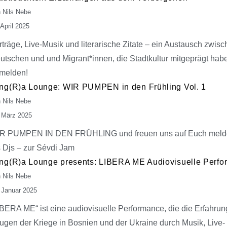
 Nils Nebe
 April 2025
rträge, Live-Musik und literarische Zitate – ein Austausch zwis
utschen und und Migrant*innen, die Stadtkultur mitgeprägt habe
melden!
ng(R)a Lounge: WIR PUMPEN in den Frühling Vol. 1
 Nils Nebe
 März 2025
R PUMPEN IN DEN FRÜHLING und freuen uns auf Euch meld
s Djs – zur Sévdi Jam
ng(R)a Lounge presents: LIBERA ME Audiovisuelle Perf
 Nils Nebe
 Januar 2025
IBERA ME“ ist eine audiovisuelle Performance, die die Erfahru
ugen der Kriege in Bosnien und der Ukraine durch Musik, Live-