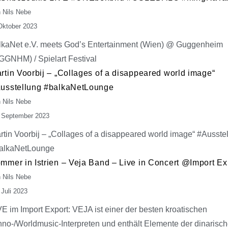
 Nils Nebe
Oktober 2023
lkaNet e.V. meets God’s Entertainment (Wien) @ Guggenheim
GGNHM) / Spielart Festival
rtin Voorbij – „Collages of a disappeared world image“
usstellung #balkaNetLounge
 Nils Nebe
 September 2023
rtin Voorbij – „Collages of a disappeared world image“ #Ausste
alkaNetLounge
mmer in Istrien – Veja Band – Live in Concert @Import Ex
 Nils Nebe
 Juli 2023
VE im Import Export: VEJA ist einer der besten kroatischen
hno-/Worldmusic-Interpreten und enthält Elemente der dinarisc