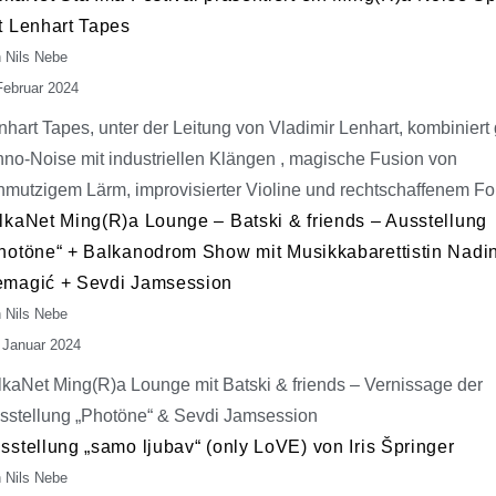
t Lenhart Tapes
 Nils Nebe
Februar 2024
nhart Tapes, unter der Leitung von Vladimir Lenhart, kombiniert
hno-Noise mit industriellen Klängen , magische Fusion von
hmutzigem Lärm, improvisierter Violine und rechtschaffenem Fo
lkaNet Ming(R)a Lounge – Batski & friends – Ausstellung
hotöne“ + Balkanodrom Show mit Musikkabarettistin Nadi
magić + Sevdi Jamsession
 Nils Nebe
 Januar 2024
lkaNet Ming(R)a Lounge mit Batski & friends – Vernissage der
sstellung „Photöne“ & Sevdi Jamsession
sstellung „samo ljubav“ (only LoVE) von Iris Špringer
 Nils Nebe