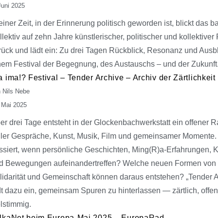
Juni 2025
 einer Zeit, in der Erinnerung politisch geworden ist, blickt das b
llektiv auf zehn Jahre künstlerischer, politischer und kollektiver
rück und lädt ein: Zu drei Tagen Rückblick, Resonanz und Ausbl
nem Festival der Begegnung, des Austauschs – und der Zukunft
a ima!? Festival – Tender Archive – Archiv der Zärtlichkeit
 Nils Nebe
 Mai 2025
er drei Tage entsteht in der Glockenbachwerkstatt ein offener 
ller Gespräche, Kunst, Musik, Film und gemeinsamer Momente
ssiert, wenn persönliche Geschichten, Ming(R)a-Erfahrungen, 
d Bewegungen aufeinandertreffen? Welche neuen Formen von
lidarität und Gemeinschaft können daraus entstehen? „Tender A
dt dazu ein, gemeinsam Spuren zu hinterlassen — zärtlich, offe
elstimmig.
lkaNet beim Europa-Mai 2025 – EuropaRad