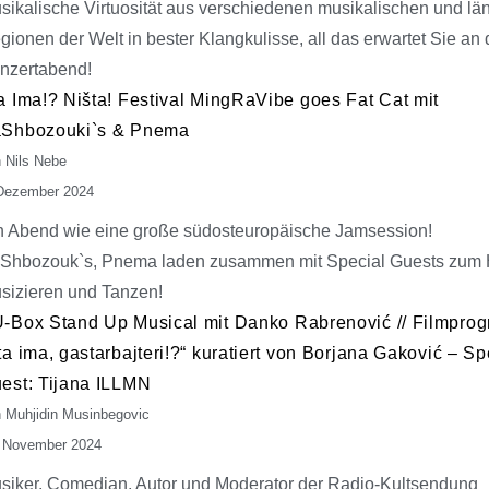
sikalische Virtuosität aus verschiedenen musikalischen und lä
gionen der Welt in bester Klangkulisse, all das erwartet Sie an
nzertabend!
a Ima!? Ništa! Festival MingRaVibe goes Fat Cat mit
Shbozouki`s & Pnema
 Nils Nebe
Dezember 2024
n Abend wie eine große südosteuropäische Jamsession!
Shbozouk`s, Pnema laden zusammen mit Special Guests zum 
sizieren und Tanzen!
-Box Stand Up Musical mit Danko Rabrenović // Filmpro
ta ima, gastarbajteri!?“ kuratiert von Borjana Gaković – Sp
est: Tijana ILLMN
 Muhjidin Musinbegovic
 November 2024
siker, Comedian, Autor und Moderator der Radio-Kultsendung