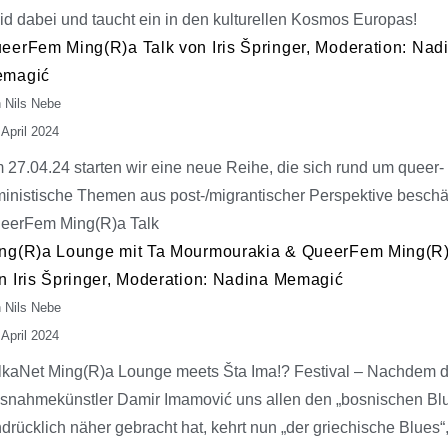
id dabei und taucht ein in den kulturellen Kosmos Europas!
eerFem Ming(R)a Talk von Iris Špringer, Moderation: Nad
magić
 Nils Nebe
 April 2024
 27.04.24 starten wir eine neue Reihe, die sich rund um queer-
ministische Themen aus post-/migrantischer Perspektive beschäf
eerFem Ming(R)a Talk
ng(R)a Lounge mit Ta Mourmourakia & QueerFem Ming(R)
n Iris Špringer, Moderation: Nadina Memagić
 Nils Nebe
 April 2024
lkaNet Ming(R)a Lounge meets Šta Ima!? Festival – Nachdem d
snahmekünstler Damir Imamović uns allen den „bosnischen Bl
ndrücklich näher gebracht hat, kehrt nun „der griechische Blues“