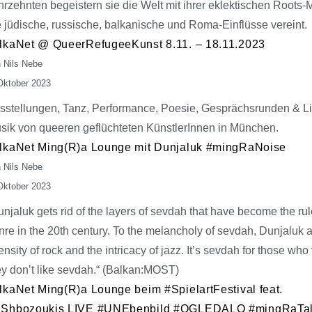
hrzehnten begeistern sie die Welt mit ihrer eklektischen Roots-
e jüdische, russische, balkanische und Roma-Einflüsse vereint.
lkaNet @ QueerRefugeeKunst 8.11. – 18.11.2023
 Nils Nebe
Oktober 2023
sstellungen, Tanz, Performance, Poesie, Gesprächsrunden & L
sik von queeren geflüchteten KünstlerInnen in München.
lkaNet Ming(R)a Lounge mit Dunjaluk #mingRaNoise
 Nils Nebe
Oktober 2023
unjaluk gets rid of the layers of sevdah that have become the rul
nre in the 20th century. To the melancholy of sevdah, Dunjaluk 
ensity of rock and the intricacy of jazz. It’s sevdah for those who
ey don’t like sevdah.“ (Balkan:MOST)
lkaNet Ming(R)a Lounge beim #SpielartFestival feat.
Shbozoukis LIVE #UNEbenbild #OGLEDALO #mingRaTa