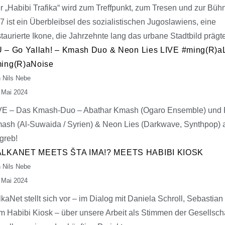
r „Habibi Trafika“ wird zum Treffpunkt, zum Tresen und zur Büh
7 ist ein Überbleibsel des sozialistischen Jugoslawiens, eine
staurierte Ikone, die Jahrzehnte lang das urbane Stadtbild prägt
 – Go Yallah! – Kmash Duo & Neon Lies LIVE #ming(R)
ing(R)aNoise
 Nils Nebe
 Mai 2024
VE – Das Kmash-Duo – Abathar Kmash (Ogaro Ensemble) und
ash (Al-Suwaida / Syrien) & Neon Lies (Darkwave, Synthpop) 
greb!
LKANET MEETS ŠTA IMA!? MEETS HABIBI KIOSK​
 Nils Nebe
 Mai 2024
lkaNet stellt sich vor – im Dialog mit Daniela Schroll, Sebastian
m Habibi Kiosk – über unsere Arbeit als Stimmen der Gesellscha